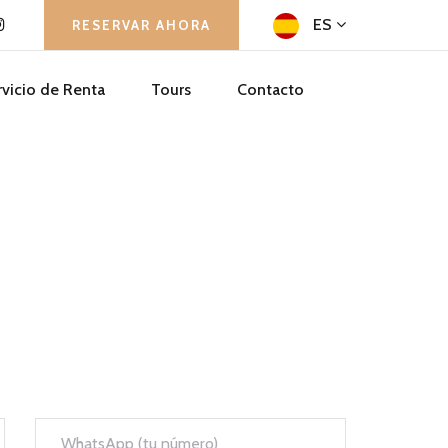
eno | Isla de
ES
RESERVAR AHORA
rvicio de Renta
Tours
Contacto