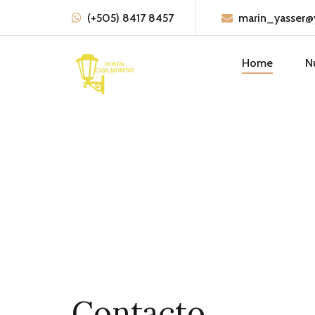
Contacto - Ho
(+505) 8417 8457
marin_yasser@
Home
N
Contacto